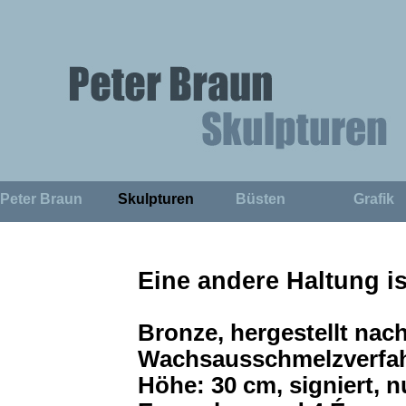
Direkt zum Seiteninhalt
Peter Braun
Skulpturen
Büsten
Grafik
▼
▼
Eine andere Haltung i
Bronze, hergestellt nac
Wachsausschmelzverfah
Höhe: 30 cm, signiert, n